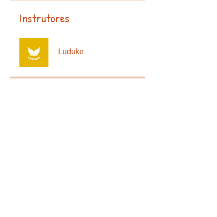
Instrutores
Luduke
Preço
20,00 €
Compartilhar