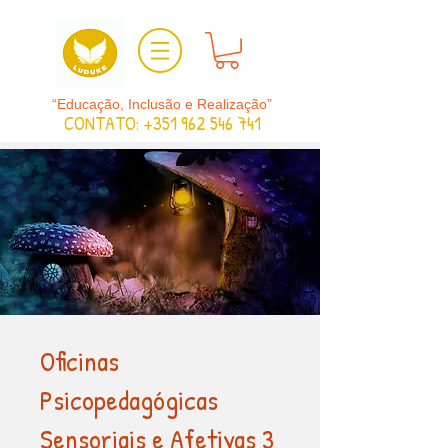
“Educação, Inclusão e Realização”
CONTATO:
+351 962 546 741
Oficinas
Psicopedagógicas
Sensoriais e Afetivas 3