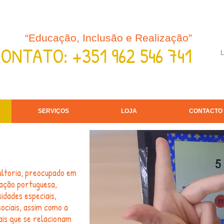
“Educação, Inclusão e Realização”
ONTATO: +351 962 546 741
L
SERVIÇOS
LOJA
CONTACTO
ultoria, preocupado em
ação portuguesa,
idades especiais,
ociais, assim como a
ais que se relacionam