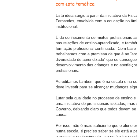
com esta temática.
Esta ideia surgiu a partir da iniciativa da Ps
Fernandes, envolvida com a educação no âmbi
institucional.
É do conhecimento de muitos profissionais as
nas relações de ensino-aprendizado, e tamb
formação profissional continuada. Com base
trabalhamos com a premissa de que é ao “apoia
diversidade de aprendizado” que se consegu
desenvolvimento das crianças e no aperfeiço
profissionais.
Acreditamos também que é na escola e na c
deve investir para se alcançar mudanças sign
Lutar pela qualidade no processo de ensino e
uma iniciativa de profissionais isolados, ma
Governo, deixando claro que todos devem se
causa.
Por isso, não é mais suficiente que o aluno e
numa escola, é preciso saber se ele está a par
e assimilar conhecimento, se está a ter oport