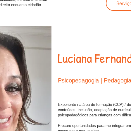
Serviç
ireito enquanto cidadão.
Luciana Fernan
Psicopedagogia | Pedagogia
Experiente na área de formação (CCP) / do
conteúdos, inclusão, adaptação de currícu
psicopedagógicos para crianças com dificu
Procuro oportunidades para me integrar em
possa dar o meu melhor.