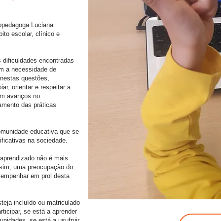
icopedagoga Luciana
to escolar, clínico e
 dificuldades encontradas
ém a necessidade de
 nestas questões,
r, orientar e respeitar a
em avanços no
amento das práticas
omunidade educativa que se
ificativas na sociedade.
 aprendizado não é mais
s sim, uma preocupação do
 empenhar em prol desta
steja incluído ou matriculado
ticipar, se está a aprender
unidades, se está a usufruir